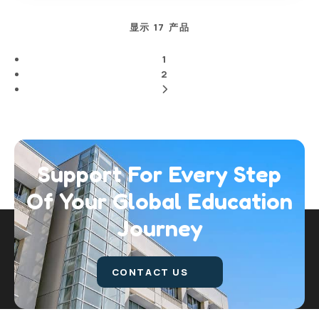
显示 17 产品
1
2
Support For Every Step
Of Your Global
Education
Journey
CONTACT US